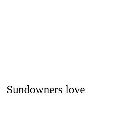
Sundowners love
Pellent esque ornare sem lacinia quam ven enatis vestibt ive
ulum. Maec enas sed dia eget risus varius blandit ult amid dolor