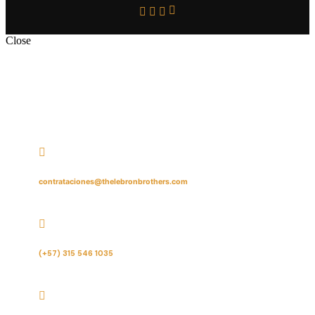
Close
contrataciones@thelebronbrothers.com
(+57) 315 546 1035