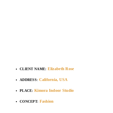
sit amet non magna. Cras mat tis cons ect etu purust si amet
fermentum. Lorem ipsum proin gravi ibh vel idte nibeul tricies
velit auctor aliquet. Aenean sollicitudin, loret emquisbib endum
auctor, nisi.
Elizabeth Rose
CLIENT NAME:
California, USA
ADDRESS:
Kimora Indoor Studio
PLACE:
Fashion
CONCEPT: