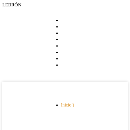
LEBRÓN
Inicio
Biografía
Agenda
Música
Galería
Tienda
Noticias
Contacto
Inicio